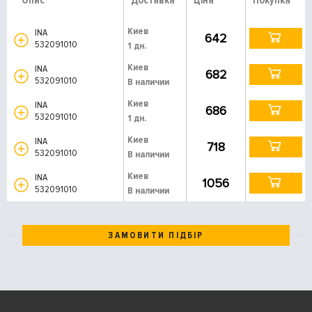
Опис
Доставка
Ціна
Покупка
Киев
INA
642
532091010
1 дн.
Киев
INA
682
532091010
В наличии
Киев
INA
686
532091010
1 дн.
Киев
INA
718
532091010
В наличии
Киев
INA
1056
532091010
В наличии
ЗАМОВИТИ ПІДБІР