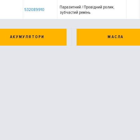
Паразитний / Провідний ролик,
532089910
зубчастий ремінь
АКУМУЛЯТОРИ
МАСЛА