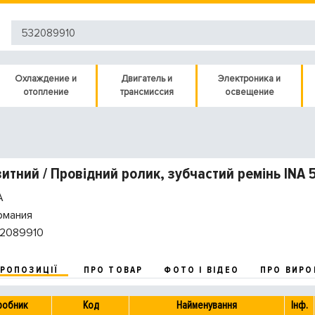
Охлаждение и
Двигатель и
Электроника и
отопление
трансмиссия
освещение
итний / Провідний ролик, зубчастий ремінь INA
A
рмания
2089910
ПРОПОЗИЦІЇ
ПРО ТОВАР
ФОТО І ВІДЕО
ПРО ВИРО
робник
Код
Найменування
Інф.