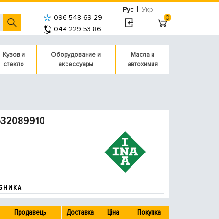
|
Рус
Укр
096 548 69 29
0
044 229 53 86
Кузов и
Оборудование и
Масла и
стекло
аксессуары
автохимия
 532089910
БНИКА
Продавець
Доставка
Ціна
Покупка