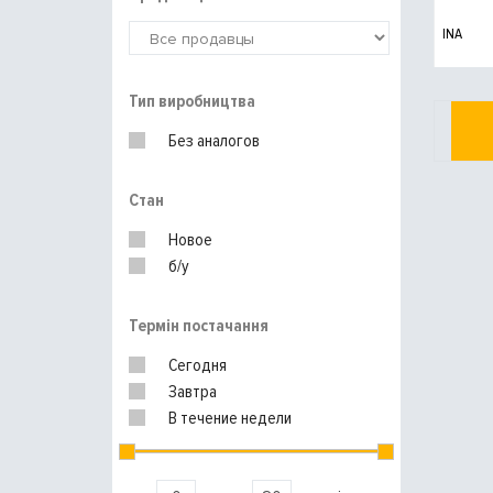
INA
Тип виробництва
Без аналогов
Стан
Новое
б/у
Термін постачання
Сегодня
Завтра
В течение недели