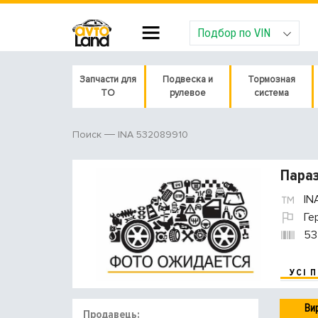
Подбор по VIN
Запчасти для
Подвеска и
Тормозная
ТО
рулевое
система
INA 532089910
Поиск
Параз
IN
Ге
53
УСІ 
Ви
Продавець: