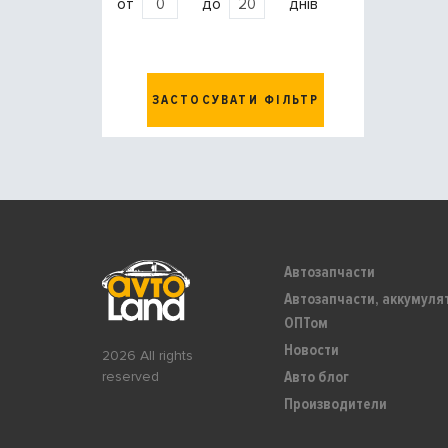
от
до
днів
ЗАСТОСУВАТИ ФІЛЬТР
Автозапчасти
Автозапчасти, аккумуля
ОПТом
Новости
2026 All rights
Авто блог
reserved
Производители