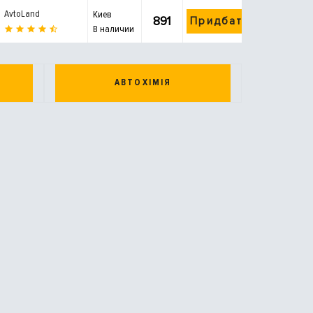
AvtoLand
Киев
891
Придбати
В наличии
АВТОХІМІЯ