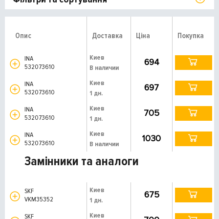
Опис
Доставка
Ціна
Покупка
Киев
INA
694
532073610
В наличии
Киев
INA
697
532073610
1 дн.
Киев
INA
705
532073610
1 дн.
Киев
INA
1030
532073610
В наличии
Замінники та аналоги
Киев
SKF
675
VKM35352
1 дн.
Киев
SKF