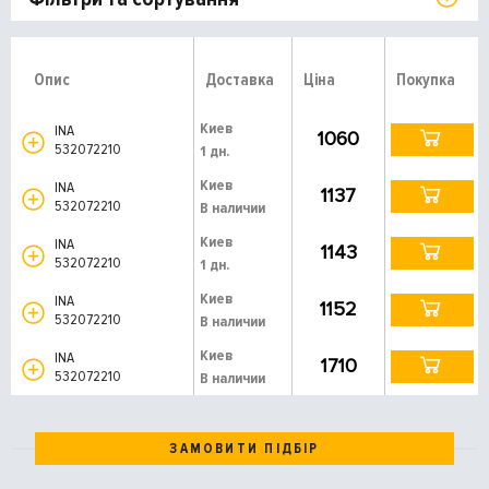
Опис
Доставка
Ціна
Покупка
Киев
INA
1060
532072210
1 дн.
Киев
INA
1137
532072210
В наличии
Киев
INA
1143
532072210
1 дн.
Киев
INA
1152
532072210
В наличии
Киев
INA
1710
532072210
В наличии
ЗАМОВИТИ ПІДБІР