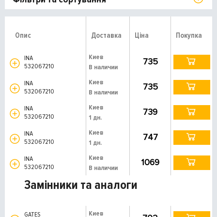
Опис
Доставка
Ціна
Покупка
Киев
INA
735
532067210
В наличии
Киев
INA
735
532067210
В наличии
Киев
INA
739
532067210
1 дн.
Киев
INA
747
532067210
1 дн.
Киев
INA
1069
532067210
В наличии
Замінники та аналоги
Киев
GATES