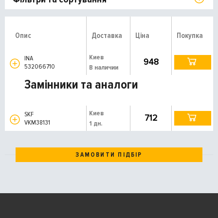
Опис
Доставка
Ціна
Покупка
Киев
INA
948
532066710
В наличии
Замінники та аналоги
Киев
SKF
712
VKM38131
1 дн.
ЗАМОВИТИ ПІДБІР