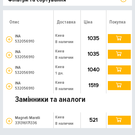
Опис
Доставка
Ціна
Покупка
Киев
INA
1035
532056910
В наличии
Киев
INA
1035
532056910
В наличии
Киев
INA
1040
532056910
1 дн.
Киев
INA
1519
532056910
В наличии
Замінники та аналоги
Киев
Magneti Marelli
521
331316171336
В наличии