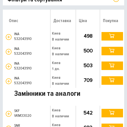
Опис
Доставка
Ціна
Покупка
Киев
INA
498
532043910
В наличии
Киев
INA
500
532043910
В наличии
Киев
INA
503
532043910
1 дн.
Киев
INA
709
532043910
В наличии
Замінники та аналоги
Киев
SKF
542
VKM33020
В наличии
Киев
SNR