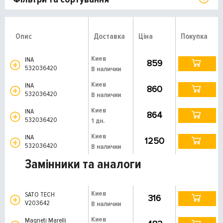
Опис
Доставка
Ціна
Покупка
Киев
INA
859
532036420
В наличии
Киев
INA
860
532036420
В наличии
Киев
INA
864
532036420
1 дн.
Киев
INA
1250
532036420
В наличии
Замінники та аналоги
Киев
SATO TECH
316
V203642
В наличии
Киев
Magneti Marelli