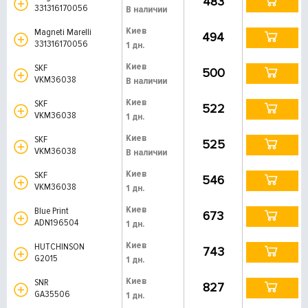
483
331316170056
В наличии
Киев
Magneti Marelli
494
331316170056
1 дн.
Киев
SKF
500
VKM36038
В наличии
Киев
SKF
522
VKM36038
1 дн.
Киев
SKF
525
VKM36038
В наличии
Киев
SKF
546
VKM36038
1 дн.
Киев
Blue Print
673
ADN196504
1 дн.
Киев
HUTCHINSON
743
G2015
1 дн.
Киев
SNR
827
GA35506
1 дн.