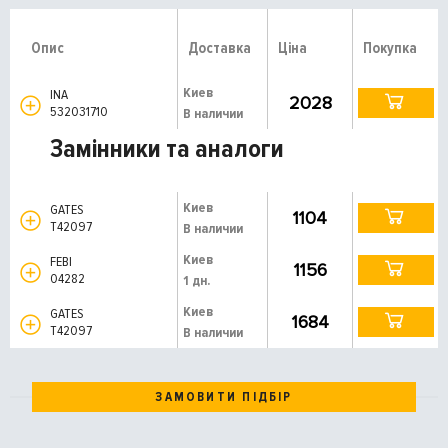
Опис
Доставка
Ціна
Покупка
Киев
INA
2028
532031710
В наличии
Замінники та аналоги
Киев
GATES
1104
T42097
В наличии
Киев
FEBI
1156
04282
1 дн.
Киев
GATES
1684
T42097
В наличии
ЗАМОВИТИ ПІДБІР