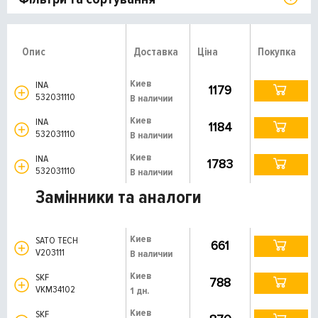
Опис
Доставка
Ціна
Покупка
Киев
INA
1179
532031110
В наличии
Киев
INA
1184
532031110
В наличии
Киев
INA
1783
532031110
В наличии
Замінники та аналоги
Киев
SATO TECH
661
V203111
В наличии
Киев
SKF
788
VKM34102
1 дн.
Киев
SKF