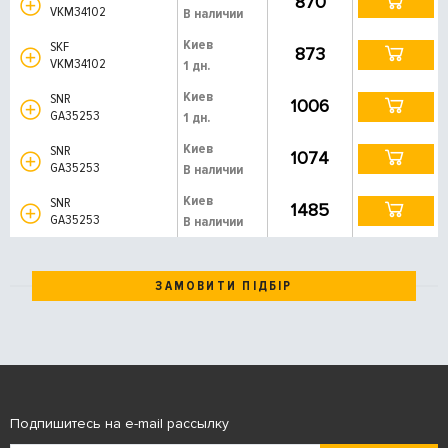
870
VKM34102
В наличии
Киев
SKF
873
VKM34102
1 дн.
Киев
SNR
1006
GA35253
1 дн.
Киев
SNR
1074
GA35253
В наличии
Киев
SNR
1485
GA35253
В наличии
ЗАМОВИТИ ПІДБІР
Подпишитесь на e-mail рассылку