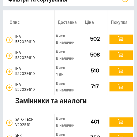
Опис
Доставка
Ціна
Покупка
Киев
INA
502
532029610
В наличии
Киев
INA
508
532029610
В наличии
Киев
INA
510
532029610
1 дн.
Киев
INA
717
532029610
В наличии
Замінники та аналоги
Киев
SATO TECH
401
V202961
В наличии
Киев
SNR