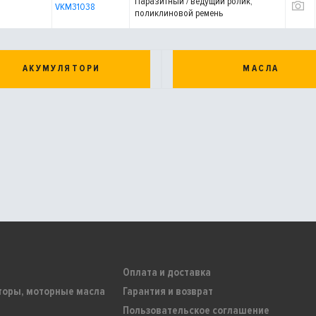
Паразитный / ведущий ролик,
VKM31038
поликлиновой ремень
АКУМУЛЯТОРИ
МАСЛА
Оплата и доставка
торы, моторные масла
Гарантия и возврат
Пользовательское соглашение