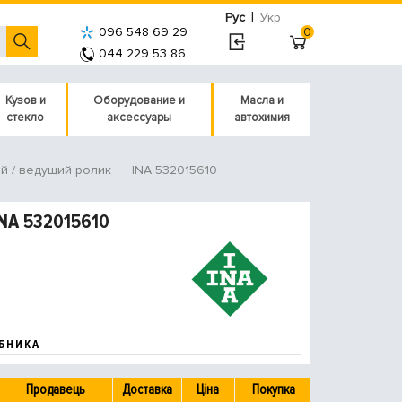
|
Рус
Укр
096 548 69 29
0
044 229 53 86
Кузов и
Оборудование и
Масла и
стекло
аксессуары
автохимия
INA 532015610
й / ведущий ролик
NA 532015610
БНИКА
Продавець
Доставка
Ціна
Покупка