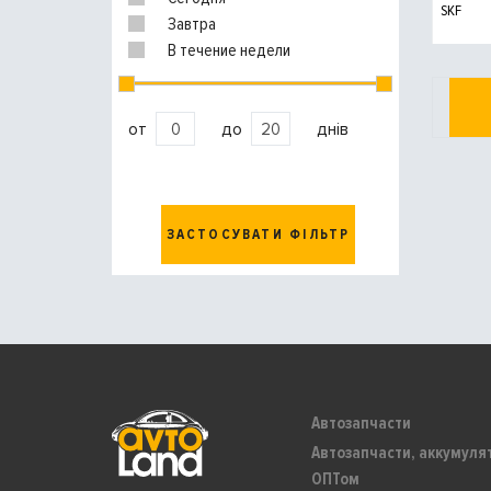
SKF
Завтра
В течение недели
от
до
днів
ЗАСТОСУВАТИ ФІЛЬТР
Автозапчасти
Автозапчасти, аккумуля
ОПТом