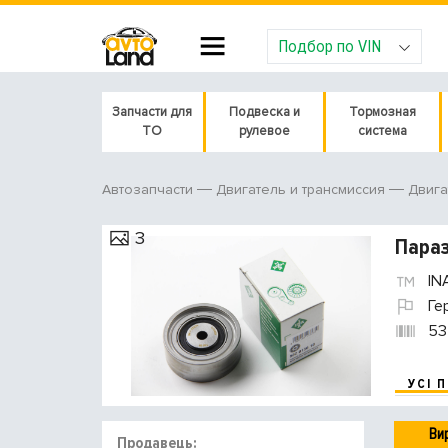
Подбор по VIN
Запчасти для
Подвеска и
Тормозная
ТО
рулевое
система
Автозапчасти
Двигатель и трансмиссия
Двига
3
Параз
IN
Ге
53
УСІ 
Ви
Продавець: