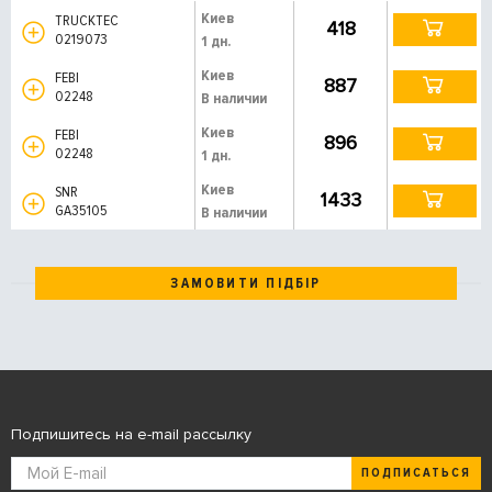
Киев
TRUCKTEC
418
0219073
1 дн.
Киев
FEBI
887
02248
В наличии
Киев
FEBI
896
02248
1 дн.
Киев
SNR
1433
GA35105
В наличии
ЗАМОВИТИ ПІДБІР
Подпишитесь на e-mail рассылку
ПОДПИСАТЬСЯ