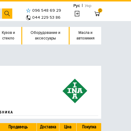
|
Рус
Укр
096 548 69 29
0
044 229 53 86
Кузов и
Оборудование и
Масла и
стекло
аксессуары
автохимия
БНИКА
Продавець
Доставка
Ціна
Покупка