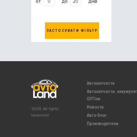
от
до
днів
ЗАСТОСУВАТИ ФІЛЬТР
Автозапчасти
Автозапчасти, аккумуля
ОПТом
Новости
2026 All rights
Авто блог
reserved
Производители