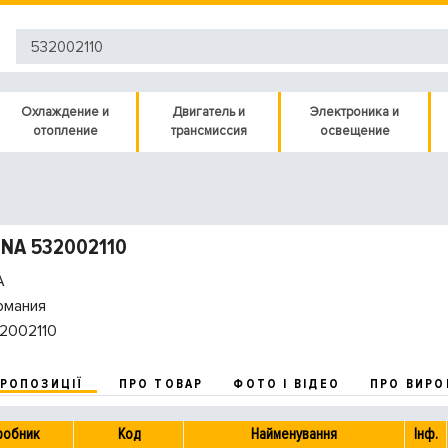
Охлаждение и
Двигатель и
Электроника и
отопление
трансмиссия
освещение
INA 532002110
A
рмания
2002110
ПРОПОЗИЦІЇ
ПРО ТОВАР
ФОТО І ВІДЕО
ПРО ВИРО
робник
Код
Найменування
Інф.