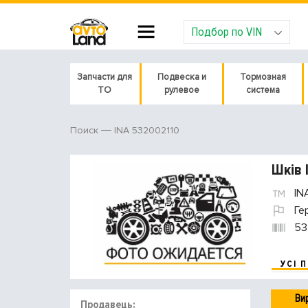
Подбор по VIN
Запчасти для
Подвеска и
Тормозная
ТО
рулевое
система
INA 532002110
Поиск
Шків 
IN
Ге
53
УСІ 
Ви
Продавець: