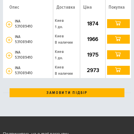
Опис
Доставка
Ціна
Покупка
Киев
INA
1874
531089410
1 дн.
Киев
INA
1966
531089410
В наличии
Киев
INA
1975
531089410
1 дн.
Киев
INA
2973
531089410
В наличии
ЗАМОВИТИ ПІДБІР
Подпишитесь на e-mail рассылку