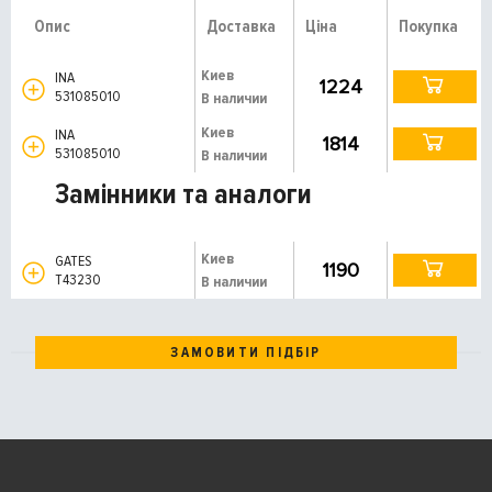
Опис
Доставка
Ціна
Покупка
Киев
INA
1224
531085010
В наличии
Киев
INA
1814
531085010
В наличии
Замінники та аналоги
Киев
GATES
1190
T43230
В наличии
ЗАМОВИТИ ПІДБІР