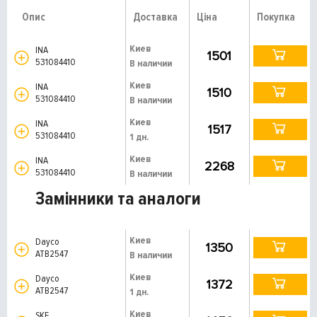
Опис
Доставка
Ціна
Покупка
Киев
INA
1501
531084410
В наличии
Киев
INA
1510
531084410
В наличии
Киев
INA
1517
531084410
1 дн.
Киев
INA
2268
531084410
В наличии
Замінники та аналоги
Киев
Dayco
1350
ATB2547
В наличии
Киев
Dayco
1372
ATB2547
1 дн.
Киев
SKF