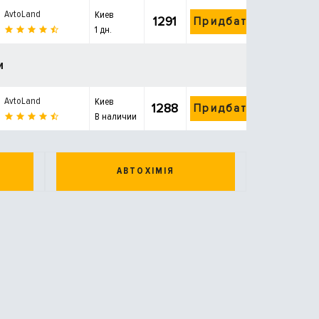
AvtoLand
Киев
1291
Придбати
1 дн.
и
AvtoLand
Киев
1288
Придбати
В наличии
АВТОХІМІЯ