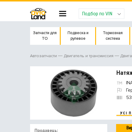
Подбор по VIN
Запчасти для
Подвеска и
Тормозная
ТО
рулевое
система
Автозапчасти
Двигатель и трансмиссия
Двига
Натяж
IN
Ге
53
УСІ 
Ви
Продавець: