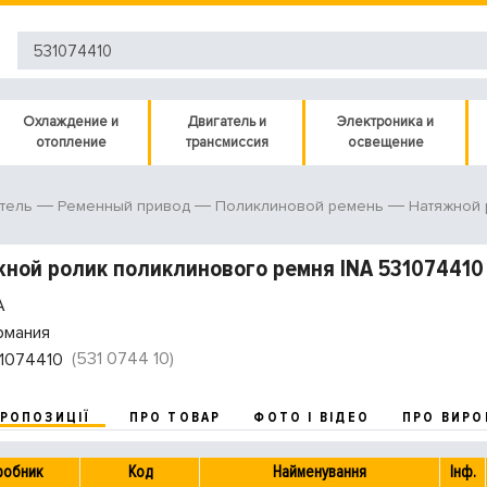
Охлаждение и
Двигатель и
Электроника и
отопление
трансмиссия
освещение
тель
Ременный привод
Поликлиновой ремень
Натяжной 
ной ролик поликлинового ремня INA 531074410
A
рмания
(531 0744 10)
1074410
ПРОПОЗИЦІЇ
ПРО ТОВАР
ФОТО І ВІДЕО
ПРО ВИРО
робник
Код
Найменування
Інф.