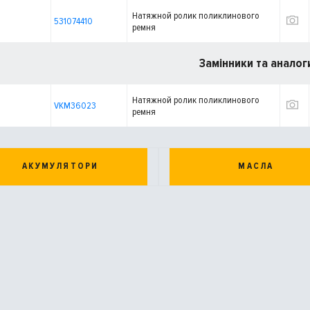
Натяжной ролик поликлинового
531074410
ремня
Замінники та аналог
Натяжной ролик поликлинового
VKM36023
ремня
АКУМУЛЯТОРИ
МАСЛА