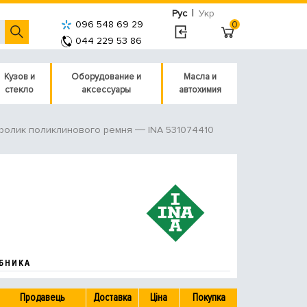
|
Рус
Укр
096 548 69 29
0
044 229 53 86
Кузов и
Оборудование и
Масла и
стекло
аксессуары
автохимия
INA 531074410
ролик поликлинового ремня
БНИКА
Продавець
Доставка
Ціна
Покупка