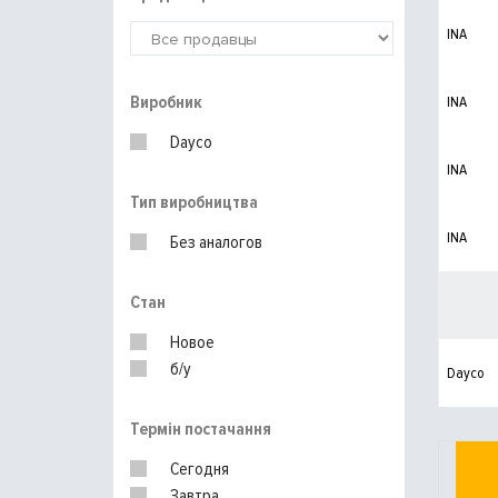
INA
Виробник
INA
Dayco
INA
Тип виробництва
INA
Без аналогов
Стан
Новое
б/у
Dayco
Термін постачання
Сегодня
Завтра