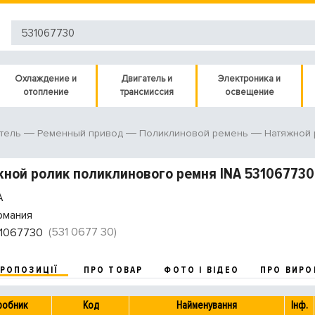
Охлаждение и
Двигатель и
Электроника и
отопление
трансмиссия
освещение
тель
Ременный привод
Поликлиновой ремень
Натяжной 
ной ролик поликлинового ремня INA 531067730
A
рмания
(531 0677 30)
1067730
ПРОПОЗИЦІЇ
ПРО ТОВАР
ФОТО І ВІДЕО
ПРО ВИРО
робник
Код
Найменування
Інф.