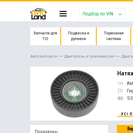
Подбор по VIN
Запчасти для
Подвеска и
Тормозная
ТО
рулевое
система
Автозапчасти
Двигатель и трансмиссия
Двига
Натяж
IN
Ге
53
УСІ 
Ви
Продавець: