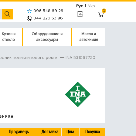
|
Рус
Укр
096 548 69 29
0
044 229 53 86
Кузов и
Оборудование и
Масла и
стекло
аксессуары
автохимия
INA 531067730
ролик поликлинового ремня
БНИКА
Продавець
Доставка
Ціна
Покупка