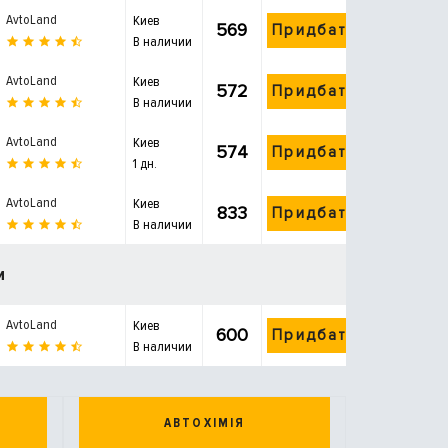
AvtoLand
Киев
569
Придбати
В наличии
AvtoLand
Киев
572
Придбати
В наличии
AvtoLand
Киев
574
Придбати
1 дн.
AvtoLand
Киев
833
Придбати
В наличии
и
AvtoLand
Киев
600
Придбати
В наличии
АВТОХІМІЯ