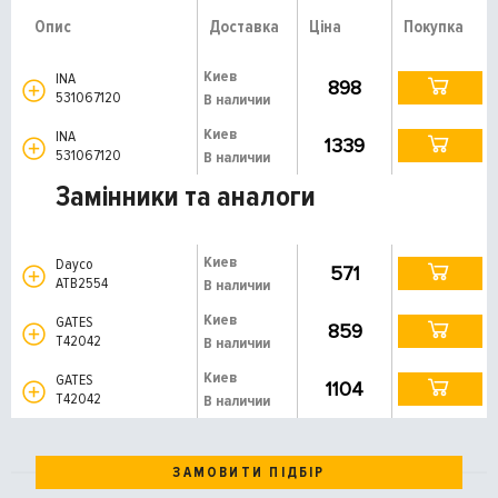
Опис
Доставка
Ціна
Покупка
Киев
INA
898
531067120
В наличии
Киев
INA
1339
531067120
В наличии
Замінники та аналоги
Киев
Dayco
571
ATB2554
В наличии
Киев
GATES
859
T42042
В наличии
Киев
GATES
1104
T42042
В наличии
ЗАМОВИТИ ПІДБІР