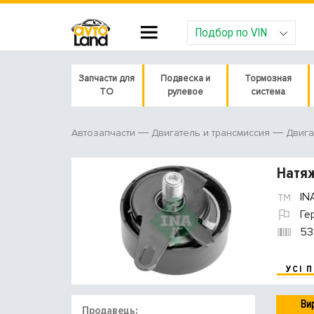
Подбор по VIN
Запчасти для
Подвеска и
Тормозная
ТО
рулевое
система
Автозапчасти
Двигатель и трансмиссия
Двига
Натяж
IN
Ге
53
УСІ 
Ви
Продавець: