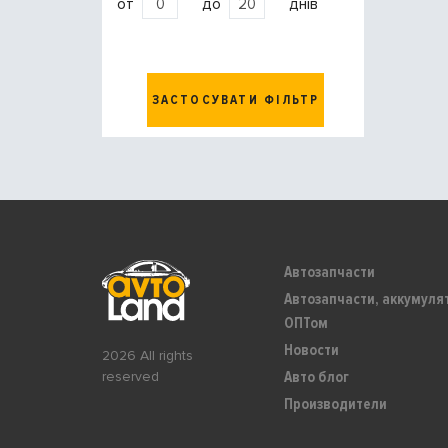
от
до
днів
ЗАСТОСУВАТИ ФІЛЬТР
Автозапчасти
Автозапчасти, аккумуля
ОПТом
Новости
2026 All rights
Авто блог
reserved
Производители