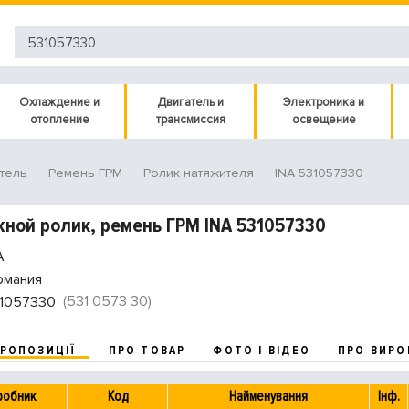
Охлаждение и
Двигатель и
Электроника и
отопление
трансмиссия
освещение
INA 531057330
тель
Ремень ГРМ
Ролик натяжителя
ной ролик, ремень ГРМ INA 531057330
A
рмания
(531 0573 30)
1057330
ПРОПОЗИЦІЇ
ПРО ТОВАР
ФОТО І ВІДЕО
ПРО ВИРО
робник
Код
Найменування
Інф.