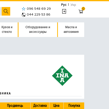
|
Рус
Укр
096 548 69 29
0
044 229 53 86
Кузов и
Оборудование и
Масла и
стекло
аксессуары
автохимия
БНИКА
Продавець
Доставка
Ціна
Покупка