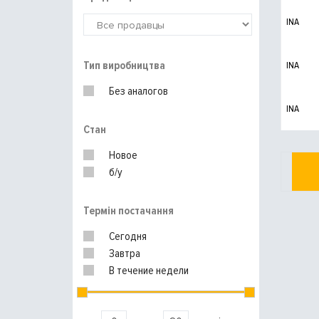
INA
Тип виробництва
INA
Без аналогов
INA
Стан
Новое
б/у
Термін постачання
Сегодня
Завтра
В течение недели