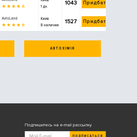
1043
Придбати
1 дн.
AvtoLand
Киев
1527
Придбати
В наличии
АВТОХІМІЯ
Подпишитесь на e-mail рассылку
ПОДПИСАТЬСЯ