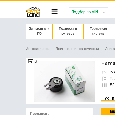
Подбор по VIN
Запчасти для
Подвеска и
Тормозная
ТО
рулевое
система
Автозапчасти
Двигатель и трансмиссия
Двига
3
Натяж
IN
Ге
53
УСІ 
Ви
Продавець: