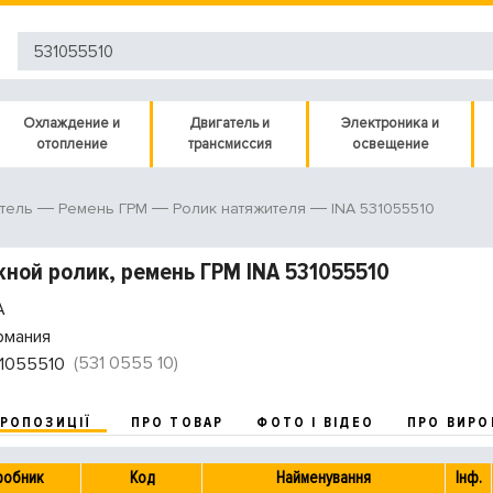
Охлаждение и
Двигатель и
Электроника и
отопление
трансмиссия
освещение
INA 531055510
тель
Ремень ГРМ
Ролик натяжителя
ной ролик, ремень ГРМ INA 531055510
A
рмания
(531 0555 10)
1055510
ПРОПОЗИЦІЇ
ПРО ТОВАР
ФОТО І ВІДЕО
ПРО ВИРО
робник
Код
Найменування
Інф.