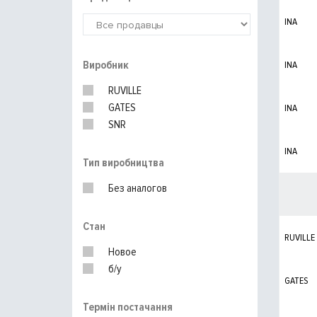
INA
Виробник
INA
RUVILLE
GATES
INA
SNR
INA
Тип виробництва
Без аналогов
Стан
RUVILLE
Новое
б/у
GATES
Термін постачання