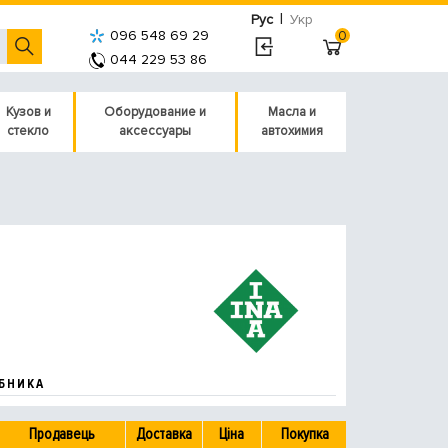
|
Рус
Укр
096 548 69 29
0
044 229 53 86
Кузов и
Оборудование и
Масла и
стекло
аксессуары
автохимия
БНИКА
Продавець
Доставка
Ціна
Покупка