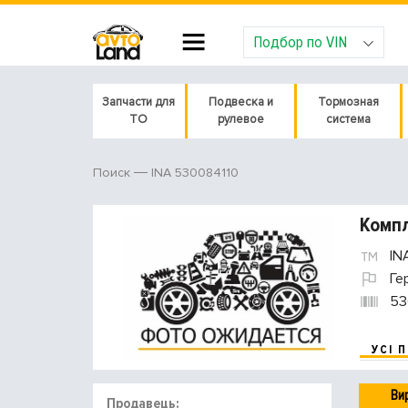
Подбор по VIN
Запчасти для
Подвеска и
Тормозная
ТО
рулевое
система
INA 530084110
Поиск
Компл
IN
Ге
53
УСІ 
Ви
Продавець: