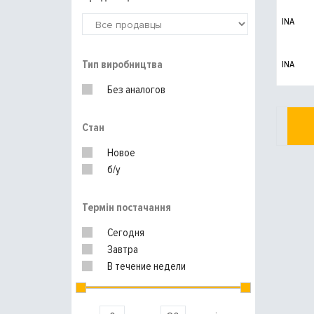
INA
Тип виробництва
INA
Без аналогов
Стан
Новое
б/у
Термін постачання
Сегодня
Завтра
В течение недели