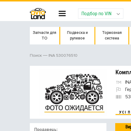
Подбор по VIN
Запчасти для
Подвеска и
Тормозная
ТО
рулевое
система
INA 530076510
Поиск
Компл
IN
Ге
53
УСІ 
Ви
Продавець: