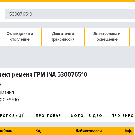
Охлаждение и
Двигатель и
Электроника и
отопление
трансмиссия
освещение
ект ременя ГРМ INA 530076510
A
рмания
0076510
ПРОПОЗИЦІЇ
ПРО ТОВАР
ФОТО І ВІДЕО
ПРО ВИРО
робник
Код
Найменування
Інф.