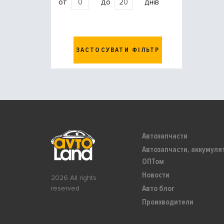
от
до
днів
ЗАСТОСУВАТИ ФІЛЬТР
Автозапчасти
Автозапчасти, аккумуля
ОПТом
Новости
2026 All rights
Авто блог
reserved
Производители