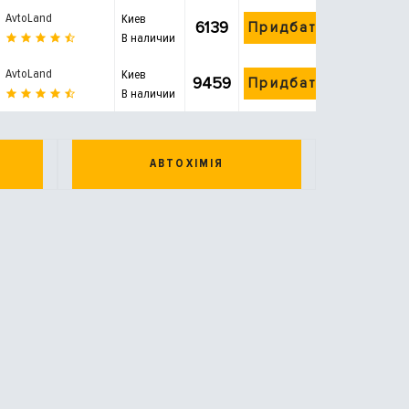
AvtoLand
Киев
6139
Придбати
В наличии
AvtoLand
Киев
9459
Придбати
В наличии
АВТОХІМІЯ