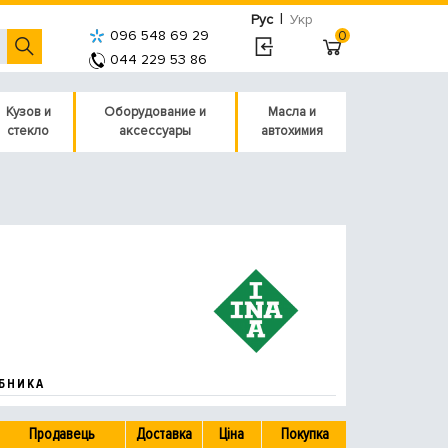
|
Рус
Укр
096 548 69 29
0
044 229 53 86
Кузов и
Оборудование и
Масла и
стекло
аксессуары
автохимия
БНИКА
Продавець
Доставка
Ціна
Покупка