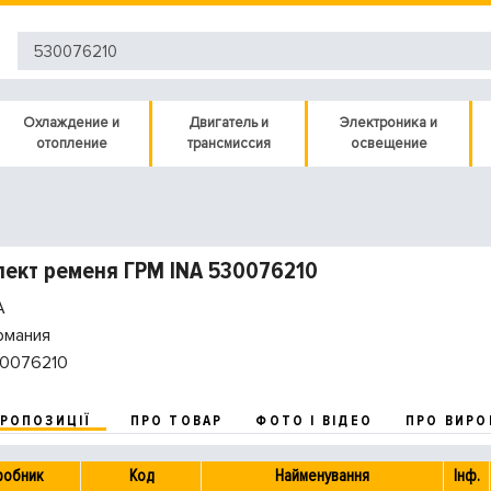
Охлаждение и
Двигатель и
Электроника и
отопление
трансмиссия
освещение
ект ременя ГРМ INA 530076210
A
рмания
0076210
ПРОПОЗИЦІЇ
ПРО ТОВАР
ФОТО І ВІДЕО
ПРО ВИРО
робник
Код
Найменування
Інф.