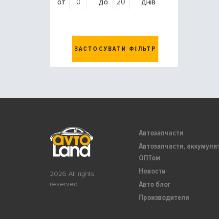
от
до
днів
ЗАСТОСУВАТИ ФІЛЬТР
Автозапчасти
Автозапчасти, аккумуля
ОПТом
Новости
2026 All rights
Авто блог
reserved
Производители