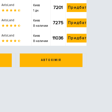
AvtoLand
Киев
7201
Придбати
1 дн.
AvtoLand
Киев
7275
Придбати
В наличии
AvtoLand
Киев
11036
Придбати
В наличии
АВТОХІМІЯ