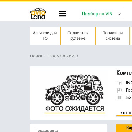
Подбор по VIN
Запчасти для
Подвеска и
Тормозная
ТО
рулевое
система
INA 530076210
Поиск
Компл
IN
Ге
53
УСІ 
Ви
Продавець: