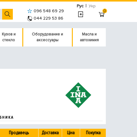
|
Рус
Укр
096 548 69 29
0
044 229 53 86
Кузов и
Оборудование и
Масла и
стекло
аксессуары
автохимия
БНИКА
Продавець
Доставка
Ціна
Покупка