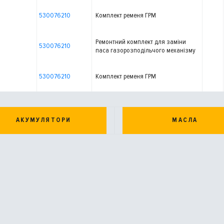
530076210
Комплект ременя ГРМ
Ремонтний комплект для заміни
530076210
паса газорозподільчого механізму
530076210
Комплект ременя ГРМ
АКУМУЛЯТОРИ
МАСЛА