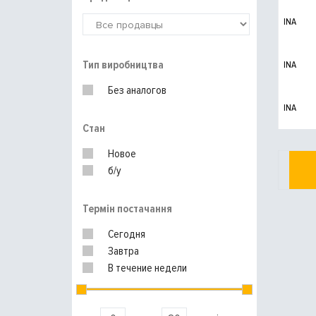
INA
Тип виробництва
INA
Без аналогов
INA
Стан
Новое
б/у
Термін постачання
Сегодня
Завтра
В течение недели