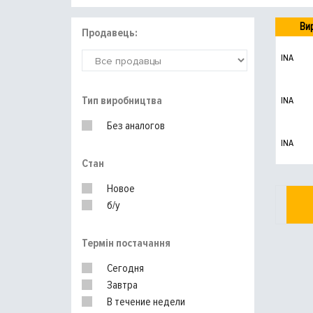
Ви
Продавець:
INA
Тип виробництва
INA
Без аналогов
INA
Стан
Новое
б/у
Термін постачання
Сегодня
Завтра
В течение недели