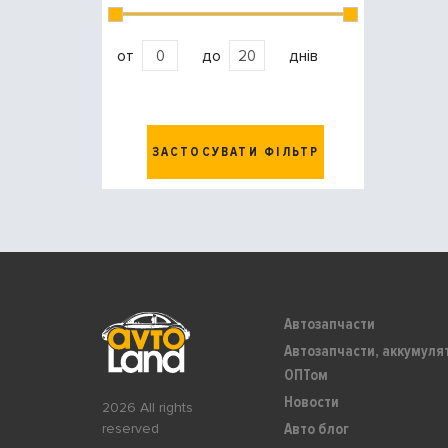
от
до
днів
ЗАСТОСУВАТИ ФІЛЬТР
Автозапчасти
Автозапчасти, аккумуля
ОПТом
Новости
2026 All rights
Авто блог
reserved