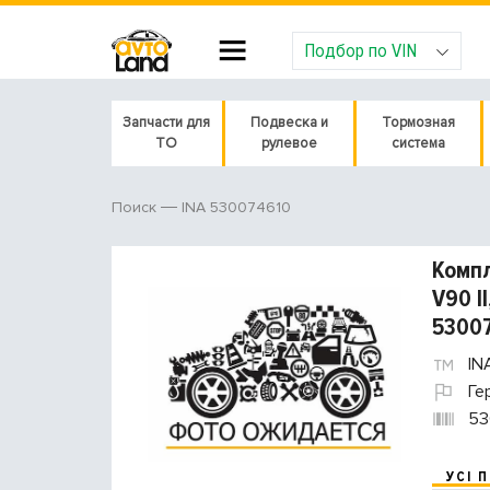
Подбор по VIN
Запчасти для
Подвеска и
Тормозная
ТО
рулевое
система
INA 530074610
Поиск
Компле
V90 II
5300
IN
Ге
53
УСІ 