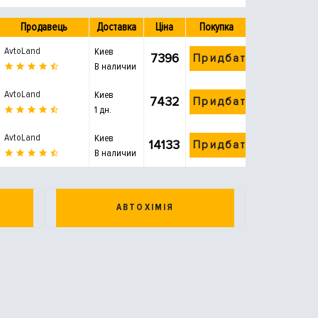
Продавець
Доставка
Ціна
Покупка
AvtoLand
Киев
7396
Придбати
В наличии
AvtoLand
Киев
7432
Придбати
1 дн.
AvtoLand
Киев
14133
Придбати
В наличии
АВТОХІМІЯ