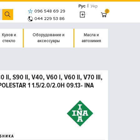
|
Рус
Укр
096 548 69 29
0
044 229 53 86
Кузов и
Оборудование и
Масла и
стекло
аксессуары
автохимия
I, S90 II, V40, V60 I, V60 II, V70 III,
 POLESTAR 1 1.5/2.0/2.0H 09.13- INA
БНИКА