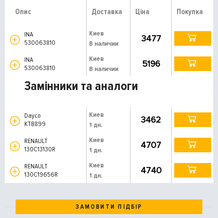
Опис
Доставка
Ціна
Покупка
Киев
INA
3477
530063810
В наличии
Киев
INA
5196
530063810
В наличии
Замінники та аналоги
Киев
Dayco
3462
KTB899
1 дн.
Киев
RENAULT
4707
130C13130R
1 дн.
Киев
RENAULT
4740
130C19656R
1 дн.
ЗАМОВИТИ ПІДБІР