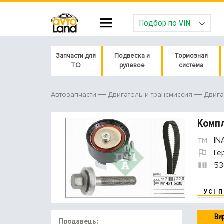
Подбор по VIN
Запчасти для
Подвеска и
Тормозная
ТО
рулевое
система
Автозапчасти
Двигатель и трансмиссия
Двига
Компл
IN
Ге
53
УСІ 
Ви
Продавець: