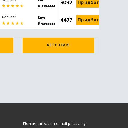
3092
Придбати
В наличии
AvtoLand
Киев
4477
Придбати
В наличии
АВТОХІМІЯ
Подпишитесь на e-mail рассылку