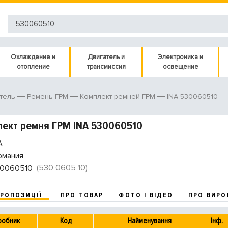
Охлаждение и
Двигатель и
Электроника и
отопление
трансмиссия
освещение
INA 530060510
тель
Ремень ГРМ
Комплект ремней ГРМ
ект ремня ГРМ INA 530060510
A
рмания
(530 0605 10)
0060510
ПРОПОЗИЦІЇ
ПРО ТОВАР
ФОТО І ВІДЕО
ПРО ВИРО
робник
Код
Найменування
Інф.