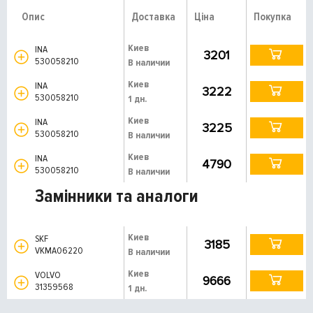
Опис
Доставка
Ціна
Покупка
Киев
INA
3201
530058210
В наличии
Киев
INA
3222
530058210
1 дн.
Киев
INA
3225
530058210
В наличии
Киев
INA
4790
530058210
В наличии
Замінники та аналоги
Киев
SKF
3185
VKMA06220
В наличии
Киев
VOLVO
9666
31359568
1 дн.