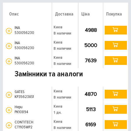
Опис
Доставка
Ціна
Покупка
Киев
INA
4988
530056230
В наличии
Киев
INA
5000
530056230
В наличии
Киев
INA
7639
530056230
В наличии
Замінники та аналоги
Киев
GATES
4870
KP35623XS1
В наличии
Киев
Hepu
5113
PK10894
1 дн.
Киев
CONTITECH
6169
CT1105WP2
В наличии