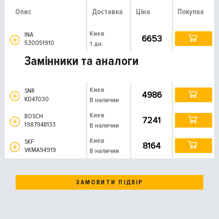
Опис
Доставка
Ціна
Покупка
Киев
INA
6653
530051910
1 дн.
Замінники та аналоги
Киев
SNR
4986
KD47030
В наличии
Киев
BOSCH
7241
1987948133
В наличии
Киев
SKF
8164
VKMA94919
В наличии
ЗАМОВИТИ ПІДБІР