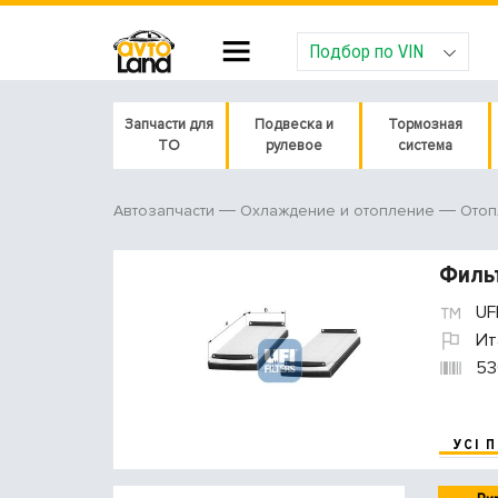
Подбор по VIN
Запчасти для
Подвеска и
Тормозная
ТО
рулевое
система
Автозапчасти
Охлаждение и отопление
Отоп
Фильт
UF
Ит
53
УСІ 