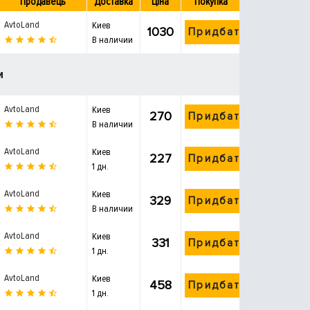
Продавець
Доставка
Ціна
Покупка
AvtoLand
Киев
1030
Придбати
В наличии
и
AvtoLand
Киев
270
Придбати
В наличии
AvtoLand
Киев
227
Придбати
1 дн.
AvtoLand
Киев
329
Придбати
В наличии
AvtoLand
Киев
331
Придбати
1 дн.
AvtoLand
Киев
458
Придбати
1 дн.