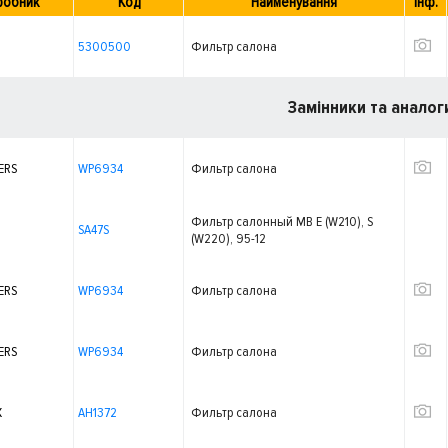
робник
Код
Найменування
Інф.
5300500
Фильтр салона
Замінники та аналог
ERS
WP6934
Фильтр салона
Фильтр салонный MB E (W210), S
SA47S
(W220), 95-12
ERS
WP6934
Фильтр салона
ERS
WP6934
Фильтр салона
X
AH1372
Фильтр салона