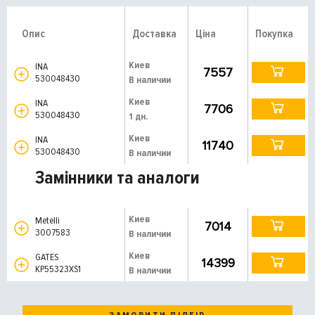
Опис
Доставка
Ціна
Покупка
Киев
INA
7557
530048430
В наличии
Киев
INA
7706
530048430
1 дн.
Киев
INA
11740
530048430
В наличии
Замінники та аналоги
Киев
Metelli
7014
3007583
В наличии
Киев
GATES
14399
KP55323XS1
В наличии