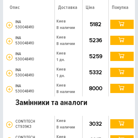
Опис
Доставка
Ціна
Покупка
Киев
INA
5182
530048410
В наличии
Киев
INA
5236
530048410
В наличии
Киев
INA
5259
530048410
1 дн.
Киев
INA
5332
530048410
1 дн.
Киев
INA
8000
530048410
В наличии
Замінники та аналоги
Киев
CONTITECH
3032
CT939K3
В наличии
Киев
CONTITECH