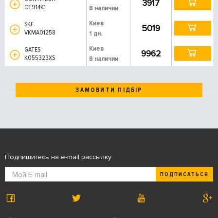
3917
CT914K1
В наличии
Киев
SKF
5019
VKMA01258
1 дн.
Киев
GATES
9962
K055323XS
В наличии
ЗАМОВИТИ ПІДБІР
Подпишитесь на e-mail рассылку
ПОДПИСАТЬСЯ