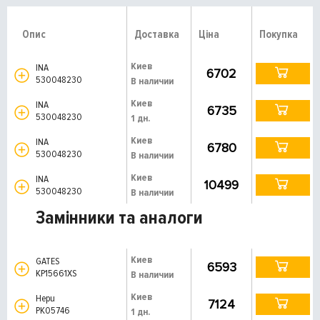
Опис
Доставка
Ціна
Покупка
Киев
INA
6702
530048230
В наличии
Киев
INA
6735
530048230
1 дн.
Киев
INA
6780
530048230
В наличии
Киев
INA
10499
530048230
В наличии
Замінники та аналоги
Киев
GATES
6593
KP15661XS
В наличии
Киев
Hepu
7124
PK05746
1 дн.