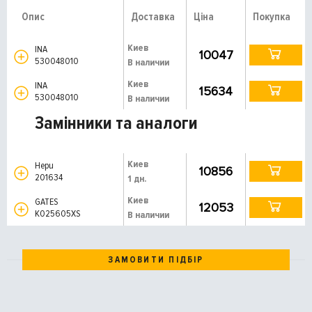
Опис
Доставка
Ціна
Покупка
Киев
INA
10047
530048010
В наличии
Киев
INA
15634
530048010
В наличии
Замінники та аналоги
Киев
Hepu
10856
201634
1 дн.
Киев
GATES
12053
K025605XS
В наличии
ЗАМОВИТИ ПІДБІР