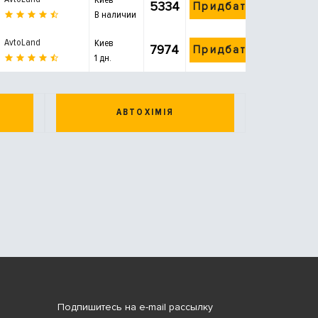
5334
Придбати
В наличии
AvtoLand
Киев
7974
Придбати
1 дн.
АВТОХІМІЯ
Подпишитесь на e-mail рассылку