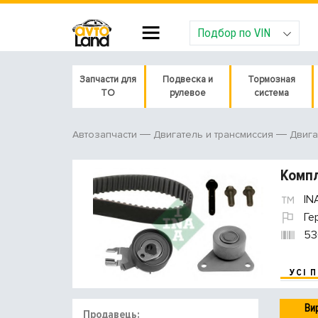
Подбор по VIN
Запчасти для
Подвеска и
Тормозная
ТО
рулевое
система
Автозапчасти
Двигатель и трансмиссия
Двига
Компл
IN
Ге
53
УСІ 
Ви
Продавець: