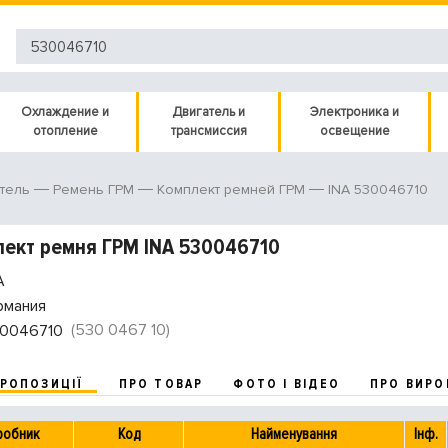
Охлаждение и
Двигатель и
Электроника и
отопление
трансмиссия
освещение
INA 530046710
тель
Ремень ГРМ
Комплект ремней ГРМ
ект ремня ГРМ INA 530046710
A
рмания
(530 0467 10)
0046710
ПРОПОЗИЦІЇ
ПРО ТОВАР
ФОТО І ВІДЕО
ПРО ВИРО
робник
Код
Найменування
Інф.