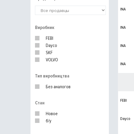
INA
Виробник
INA
FEBI
Dayco
INA
SKF
VOLVO
INA
Тип виробництва
Без аналогов
FEBI
Стан
Новое
Dayco
б/у