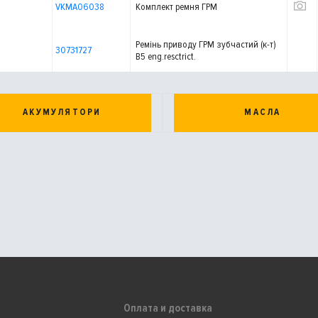
VKMA06038
Комплект ремня ГРМ
Ремінь приводу ГРМ зубчастий (к-т)
30731727
B5 eng.resctrict.
АКУМУЛЯТОРИ
МАСЛА
Оплата и доставка