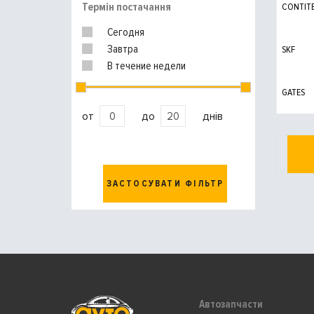
Термін постачання
CONTIT
Сегодня
Завтра
SKF
В течение недели
GATES
от
до
днів
ЗАСТОСУВАТИ ФІЛЬТР
Автозапчасти