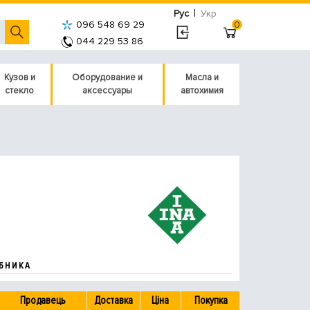
|
Рус
Укр
096 548 69 29
0
044 229 53 86
Кузов и
Оборудование и
Масла и
стекло
аксессуары
автохимия
БНИКА
Продавець
Доставка
Ціна
Покупка