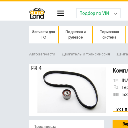
Подбор по VIN
Запчасти для
Подвеска и
Тормозная
ТО
рулевое
система
Автозапчасти
Двигатель и трансмиссия
Двига
4
Компл
IN
Ге
53
УСІ 
Ви
Продавець: