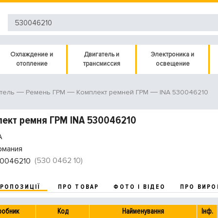
Охлаждение и
Двигатель и
Электроника и
отопление
трансмиссия
освещение
INA 530046210
тель
Ремень ГРМ
Комплект ремней ГРМ
ект ремня ГРМ INA 530046210
A
рмания
(530 0462 10)
0046210
ПРОПОЗИЦІЇ
ПРО ТОВАР
ФОТО І ВІДЕО
ПРО ВИРО
робник
Код
Найменування
Інф.