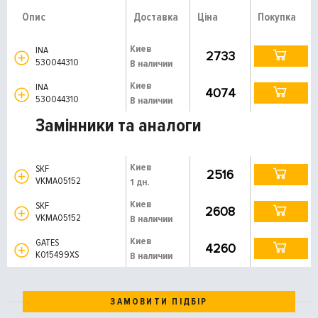
Опис
Доставка
Ціна
Покупка
Киев
INA
2733
530044310
В наличии
Киев
INA
4074
530044310
В наличии
Замінники та аналоги
Киев
SKF
2516
VKMA05152
1 дн.
Киев
SKF
2608
VKMA05152
В наличии
Киев
GATES
4260
K015499XS
В наличии
ЗАМОВИТИ ПІДБІР