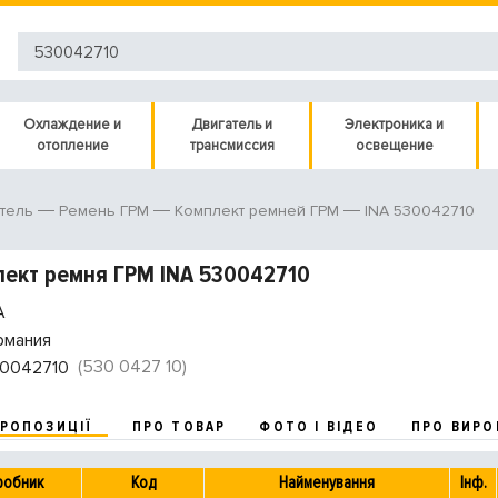
Охлаждение и
Двигатель и
Электроника и
отопление
трансмиссия
освещение
INA 530042710
тель
Ремень ГРМ
Комплект ремней ГРМ
ект ремня ГРМ INA 530042710
A
рмания
(530 0427 10)
0042710
ПРОПОЗИЦІЇ
ПРО ТОВАР
ФОТО І ВІДЕО
ПРО ВИРО
робник
Код
Найменування
Інф.