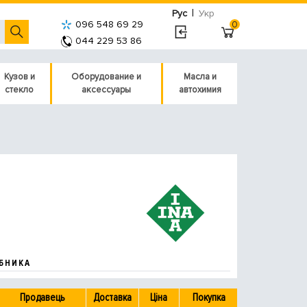
|
Рус
Укр
096 548 69 29
0
044 229 53 86
Кузов и
Оборудование и
Масла и
стекло
аксессуары
автохимия
БНИКА
Продавець
Доставка
Ціна
Покупка