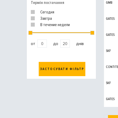
Термін постачання
GMB
Сегодня
Завтра
GATES
В течение недели
GATES
от
до
днів
SKF
CONTIT
ЗАСТОСУВАТИ ФІЛЬТР
SKF
GATES