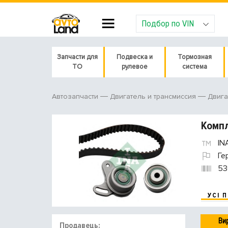
Подбор по VIN
Запчасти для
Подвеска и
Тормозная
ТО
рулевое
система
Автозапчасти
Двигатель и трансмиссия
Двига
Компл
IN
Ге
53
УСІ 
Ви
Продавець: