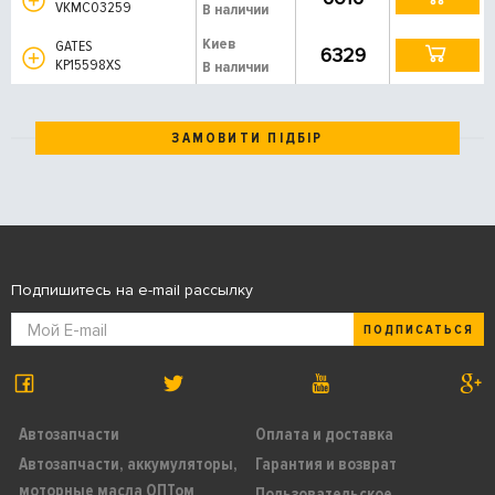
VKMC03259
В наличии
Киев
GATES
6329
KP15598XS
В наличии
ЗАМОВИТИ ПІДБІР
Подпишитесь на e-mail рассылку
ПОДПИСАТЬСЯ
Автозапчасти
Оплата и доставка
Автозапчасти, аккумуляторы,
Гарантия и возврат
моторные масла ОПТом
Пользовательское