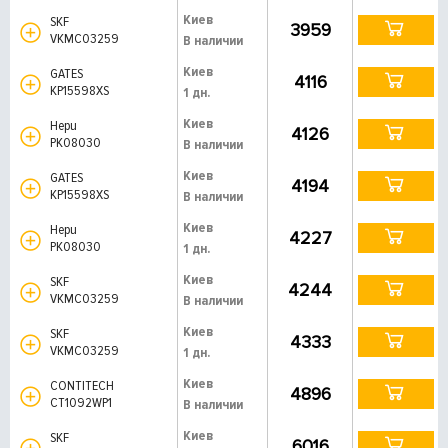
Киев
SKF
3959
VKMC03259
В наличии
Киев
GATES
4116
KP15598XS
1 дн.
Киев
Hepu
4126
PK08030
В наличии
Киев
GATES
4194
KP15598XS
В наличии
Киев
Hepu
4227
PK08030
1 дн.
Киев
SKF
4244
VKMC03259
В наличии
Киев
SKF
4333
VKMC03259
1 дн.
Киев
CONTITECH
4896
CT1092WP1
В наличии
Киев
SKF
6016