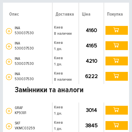
Опис
Доставка
Ціна
Покупка
Киев
INA
4160
530037530
В наличии
Киев
INA
4165
530037530
1 дн.
Киев
INA
4210
530037530
1 дн.
Киев
INA
6222
530037530
В наличии
Замінники та аналоги
Киев
GRAF
3014
KP9381
1 дн.
Киев
SKF
3845
VKMC03259
1 дн.