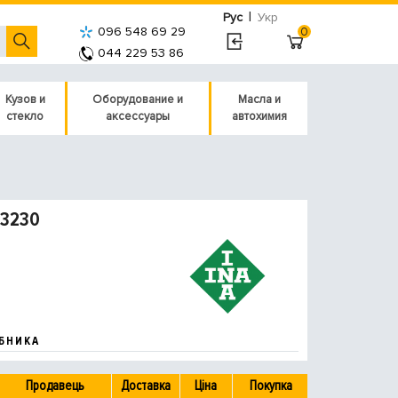
|
Рус
Укр
096 548 69 29
0
044 229 53 86
Кузов и
Оборудование и
Масла и
стекло
аксессуары
автохимия
33230
БНИКА
Продавець
Доставка
Ціна
Покупка