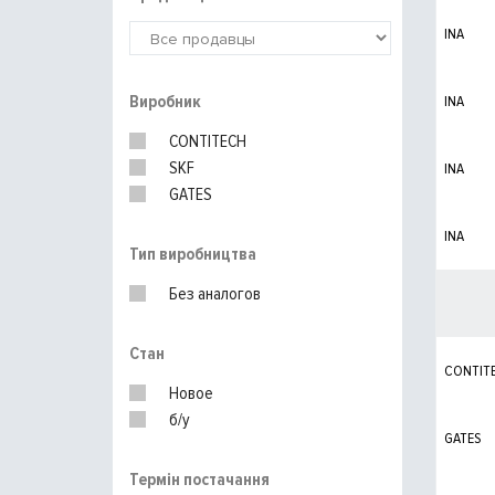
INA
Виробник
INA
CONTITECH
SKF
INA
GATES
INA
Тип виробництва
Без аналогов
Стан
CONTIT
Новое
б/у
GATES
Термін постачання