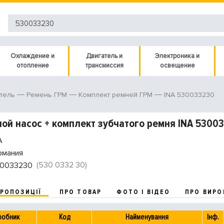
Охлаждение и
Двигатель и
Электроника и
отопление
трансмиссия
освещение
INA 530033230
тель
Ремень ГРМ
Комплект ремней ГРМ
ой насос + комплект зубчатого ремня INA 5300
A
рмания
(530 0332 30)
0033230
ПРОПОЗИЦІЇ
ПРО ТОВАР
ФОТО І ВІДЕО
ПРО ВИРО
робник
Код
Найменування
Інф.