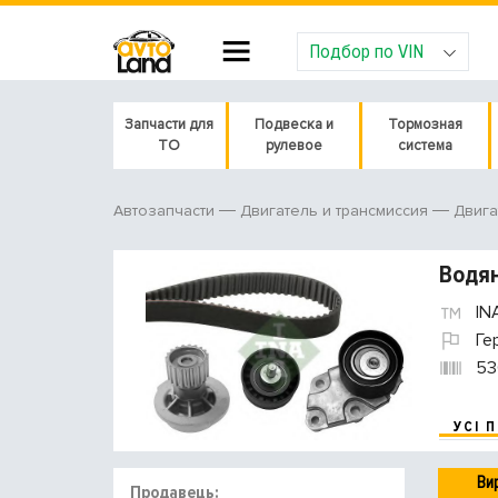
Подбор по VIN
Запчасти для
Подвеска и
Тормозная
ТО
рулевое
система
Автозапчасти
Двигатель и трансмиссия
Двига
Водян
IN
Ге
53
УСІ 
Ви
Продавець: