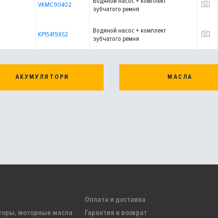
Водяной насос + комплект
VKMC90402
зубчатого ремня
Водяной насос + комплект
KP15419XS2
зубчатого ремня
АКУМУЛЯТОРИ
МАСЛА
Оплата и доставка
торы, моторные масла
Гарантия и возврат