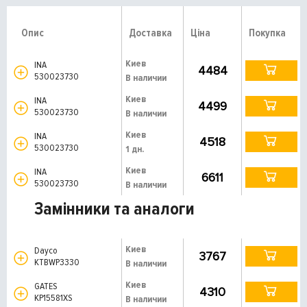
Опис
Доставка
Ціна
Покупка
Киев
INA
4484
530023730
В наличии
Киев
INA
4499
530023730
В наличии
Киев
INA
4518
530023730
1 дн.
Киев
INA
6611
530023730
В наличии
Замінники та аналоги
Киев
Dayco
3767
KTBWP3330
В наличии
Киев
GATES
4310
KP15581XS
В наличии