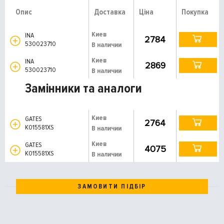
Опис
Доставка
Ціна
Покупка
Киев
INA
2784
530023710
В наличии
Киев
INA
2869
530023710
В наличии
Замінники та аналоги
Киев
GATES
2764
K015581XS
В наличии
Киев
GATES
4075
K015581XS
В наличии
ЗАМОВИТИ ПІДБІР