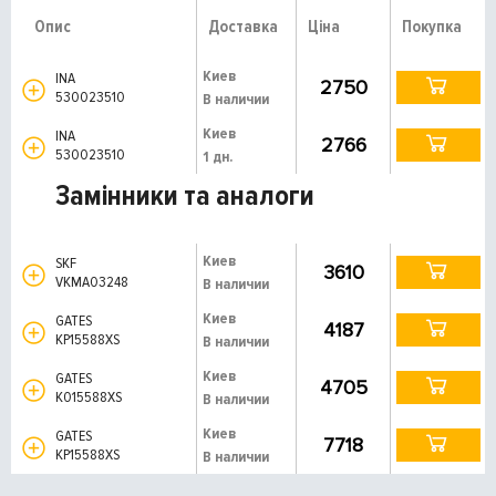
Опис
Доставка
Ціна
Покупка
Киев
INA
2750
530023510
В наличии
Киев
INA
2766
530023510
1 дн.
Замінники та аналоги
Киев
SKF
3610
VKMA03248
В наличии
Киев
GATES
4187
KP15588XS
В наличии
Киев
GATES
4705
K015588XS
В наличии
Киев
GATES
7718
KP15588XS
В наличии