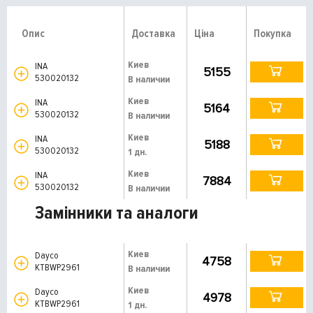
Опис
Доставка
Ціна
Покупка
Киев
INA
5155
530020132
В наличии
Киев
INA
5164
530020132
В наличии
Киев
INA
5188
530020132
1 дн.
Киев
INA
7884
530020132
В наличии
Замінники та аналоги
Киев
Dayco
4758
KTBWP2961
В наличии
Киев
Dayco
4978
KTBWP2961
1 дн.