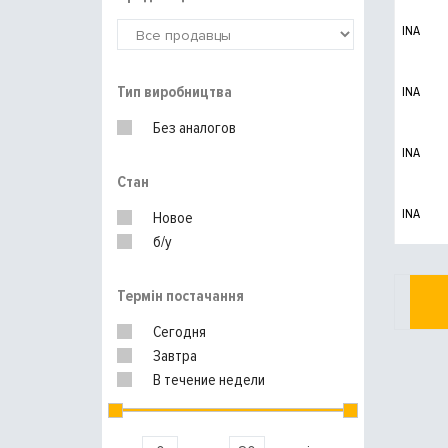
INA
Тип виробництва
INA
Без аналогов
INA
Стан
INA
Новое
б/у
Термін постачання
Сегодня
Завтра
В течение недели