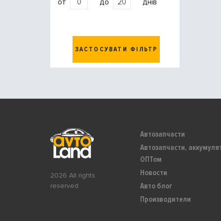
от
до
днів
ЗАСТОСУВАТИ ФІЛЬТР
Автозапчасти
Автозапчасти, аккумуля
ОПТом
Новости
2026 All rights
Авто блог
reserved
Производители