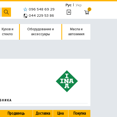
|
Рус
Укр
096 548 69 29
0
044 229 53 86
Кузов и
Оборудование и
Масла и
стекло
аксессуары
автохимия
БНИКА
Продавець
Доставка
Ціна
Покупка