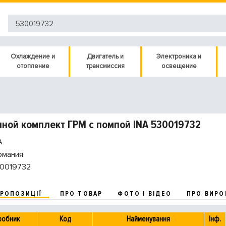
Охлаждение и
Двигатель и
Электроника и
отопление
трансмиссия
освещение
ной комплект ГРМ с помпой INA 530019732
A
рмания
0019732
ПРОПОЗИЦІЇ
ПРО ТОВАР
ФОТО І ВІДЕО
ПРО ВИРО
робник
Код
Найменування
Інф.