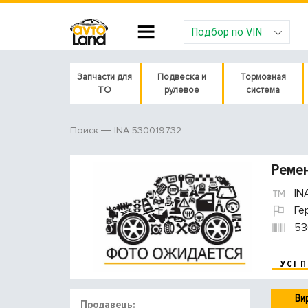
Подбор по VIN
Запчасти для
Подвеска и
Тормозная
ТО
рулевое
система
INA 530019732
Поиск
Ремен
IN
Ге
53
УСІ 
Ви
Продавець: