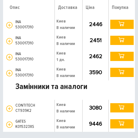
Опис
Доставка
Ціна
Покупка
Киев
INA
2446
530017310
В наличии
Киев
INA
2451
530017310
В наличии
Киев
INA
2462
530017310
1 дн.
Киев
INA
3590
530017310
В наличии
Замінники та аналоги
Киев
CONTITECH
3080
CT939K2
В наличии
Киев
GATES
9446
K015323XS
В наличии