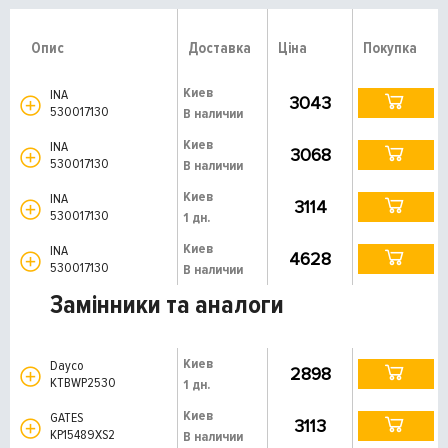
Опис
Доставка
Ціна
Покупка
Киев
INA
3043
530017130
В наличии
Киев
INA
3068
530017130
В наличии
Киев
INA
3114
530017130
1 дн.
Киев
INA
4628
530017130
В наличии
Замінники та аналоги
Киев
Dayco
2898
KTBWP2530
1 дн.
Киев
GATES
3113
KP15489XS2
В наличии